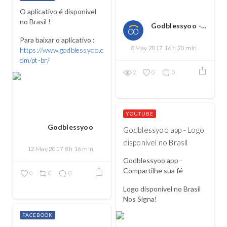
O aplicativo é disponivel
no Brasil !
Godblessyoo - Spread love, spread the good
Para baixar o aplicativo :
8 May 2017 16 h 20 min
https://www.godblessyoo.c
om/pt-br/
2
0
0
YOUTUBE
Godblessyoo
Godblessyoo app - Logo
disponivel no Brasil
12 May 2017 8 h 16 min
Godblessyoo app -
Compartilhe sua fé
0
0
0
Logo disponivel no Brasil
Nos Signa!
FACEBOOK