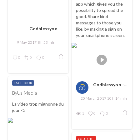
app which gives you the
possibility to spread the
good. Share kind
messages to those you
Godblessyoo
like, by making a sign on
your smartphone screen.
9 May 2017 8 h 53 min
0
0
0
FACEBOOK
Godblessyoo - Spread love, spread the good
ByUs Media
20 March 2017 10 h 14 min
La video trop mignonne du
jour <3
1
0
0
YOUTUBE