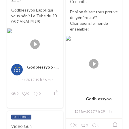
Creapills
Godblessyoo L'appli qui
Et si on faisait tous preuve
vous bénit Le Tube du 20
de générosité?
05 CANALPLUS
Changeons le monde
ensemble!
Godblessyoo - Spread love, spread the good
4 June 2017 19 h 56 min
0
0
0
Godblessyoo
15 May 2017 7 h 29 min
FACEBOOK
0
0
0
Video Gun