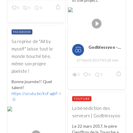
of the project.
0
0
0
FACEBOOK
Sa reprise de "All by
Godblessyoo - Spread love, spread the good
myself" laisse tout le
monde bouché bée,
27 March 2017 8 h 20 min
même son propre
pianiste !
2
0
0
Bonne journée!! Quel
talent!
https://youtu.be/ksFagkF-i
-0
YOUTUBE
La bénédiction des
serveurs | Godblessyoo
Le 22 mars 2017, le père
Geoffroy de la Tousche a