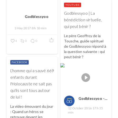
YOUTUBE
Godblessyoo | La
Godblessyoo
bénédiction virtuelle,
qui peut bénir ?
1 May 2017 8 h 10 min
Le père Geoffroy de la
4
0
0
Tousche, guide spirituel
de Godblessyoo répond à
la question suivante : qui
peut bénir ?
FACEBOOK
L'homme qui a sauvé 669
enfants durant
l'Holocauste ne sait pas
qu'ils sont tous autour
de lui !
Godblessyoo - Spread love, spread the good
La video émouvant du jour
12 October 2016 17 h 35
: Quand un héros se
min
retrouve devant les