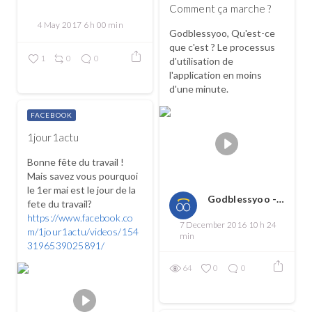
Comment ça marche ?
4 May 2017 6 h 00 min
Godblessyoo, Qu'est-ce
que c'est ? Le processus
1
0
0
d'utilisation de
l'application en moins
d'une minute.
FACEBOOK
1jour1actu
Bonne fête du travail !
Mais savez vous pourquoi
le 1er mai est le jour de la
Godblessyoo - Spread love, spread the good
fete du travail?
https://www.facebook.co
7 December 2016 10 h 24
m/1jour1actu/videos/154
min
3196539025891/
64
0
0