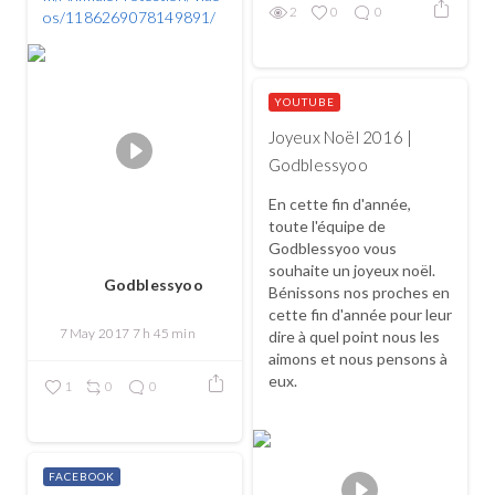
2
0
0
os/1186269078149891/
YOUTUBE
Joyeux Noël 2016 |
Godblessyoo
En cette fin d'année,
toute l'équipe de
Godblessyoo vous
souhaite un joyeux noël.
Godblessyoo
Bénissons nos proches en
cette fin d'année pour leur
7 May 2017 7 h 45 min
dire à quel point nous les
aimons et nous pensons à
eux.
1
0
0
...
FACEBOOK