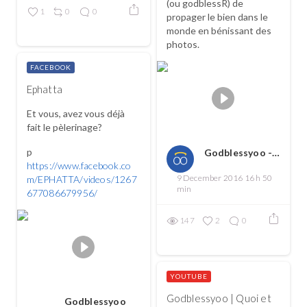
(ou godblessR) de
1
0
0
propager le bien dans le
monde en bénissant des
photos.
FACEBOOK
Ephatta
Et vous, avez vous déjà
fait le pèlerinage?
p
Godblessyoo - Spread love, spread the good
https://www.facebook.co
9 December 2016 16 h 50
m/EPHATTA/videos/1267
min
677086679956/
147
2
0
YOUTUBE
Godblessyoo | Quoi et
Godblessyoo