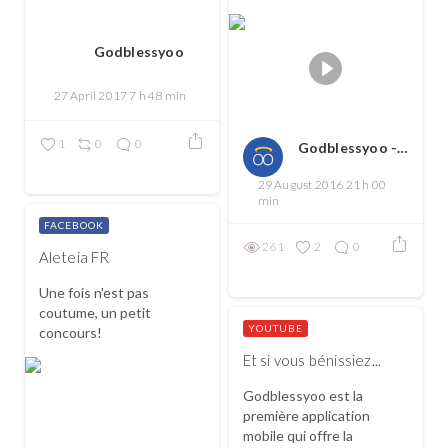
Godblessyoo
27 April 2017 7 h 48 min
1
0
0
Godblessyoo - Spread love, spread the good
29 August 2016 21 h 00
min
FACEBOOK
261
2
0
Aleteia FR
Une fois n'est pas
coutume, un petit
YOUTUBE
concours!
Et si vous bénissiez...
Godblessyoo est la
première application
mobile qui offre la