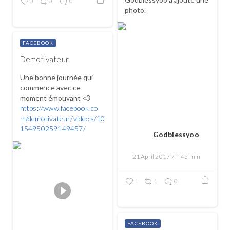
0
0
0
photo.
FACEBOOK
Demotivateur
Une bonne journée qui
commence avec ce
moment émouvant <3
https://www.facebook.co
m/demotivateur/videos/10
154950259149457/
Godblessyoo
21 April 2017 7 h 45 min
1
1
0
FACEBOOK