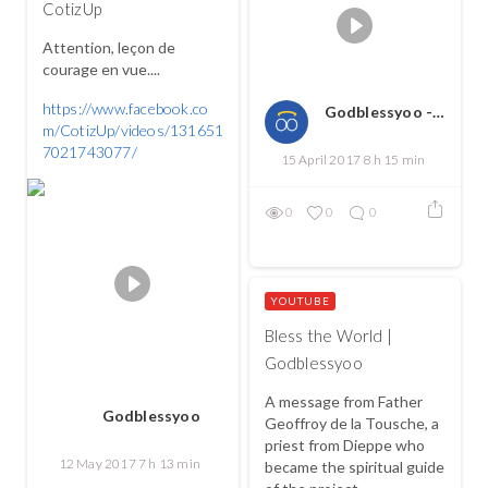
CotizUp
Attention, leçon de
courage en vue....
https://www.facebook.co
Godblessyoo - Spread love, spread the good
m/CotizUp/videos/131651
7021743077/
15 April 2017 8 h 15 min
0
0
0
YOUTUBE
Bless the World |
Godblessyoo
A message from Father
Godblessyoo
Geoffroy de la Tousche, a
priest from Dieppe who
12 May 2017 7 h 13 min
became the spiritual guide