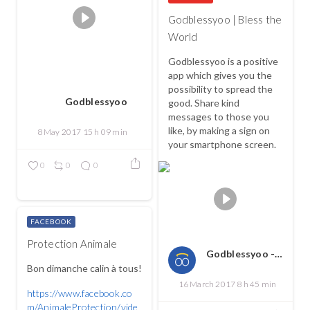
Godblessyoo | Bless the
World
Godblessyoo is a positive
app which gives you the
possibility to spread the
Godblessyoo
good. Share kind
messages to those you
like, by making a sign on
8 May 2017 15 h 09 min
your smartphone screen.
0
0
0
FACEBOOK
Protection Animale
Godblessyoo - Spread love, spread the good
Bon dimanche calin à tous!
16 March 2017 8 h 45 min
https://www.facebook.co
m/AnimaleProtection/vide