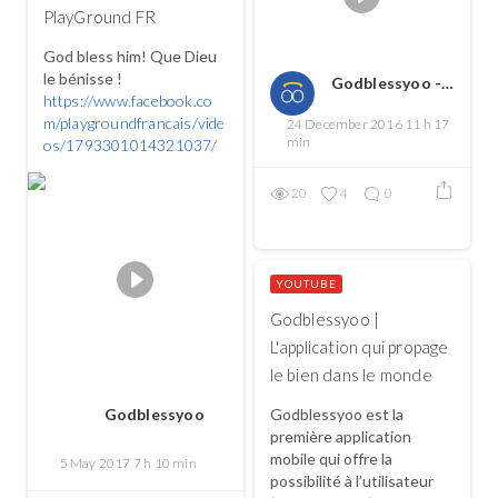
PlayGround FR
God bless him! Que Dieu
le bénisse !
Godblessyoo - Spread love, spread the good
https://www.facebook.co
m/playgroundfrancais/vide
24 December 2016 11 h 17
min
os/1793301014321037/
20
4
0
YOUTUBE
Godblessyoo |
L'application qui propage
le bien dans le monde
Godblessyoo est la
Godblessyoo
première application
mobile qui offre la
5 May 2017 7 h 10 min
possibilité à l’utilisateur