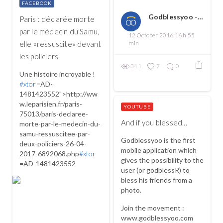
FACEBOOK
Godblessyoo - Spread love, spread the good
Paris : déclarée morte
par le médecin du Samu,
12 October 2016 16 h 55
elle «ressuscite» devant
min
les policiers
341
7
0
Une histoire incroyable !
#xtor
=AD-
1481423552">http://ww
w.leparisien.fr/paris-
YOUTUBE
75013/paris-declaree-
And if you blessed...
morte-par-le-medecin-du-
samu-ressuscitee-par-
Godblessyoo is the first
deux-policiers-26-04-
mobile application which
2017-6892068.php
#xtor
gives the possibility to the
=AD-1481423552
user (or godblessR) to
bless his friends from a
photo.
Join the movement :
www.godblessyoo.com