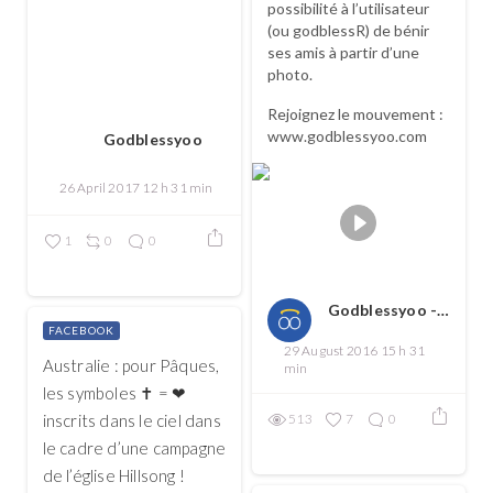
possibilité à l’utilisateur
(ou godblessR) de bénir
ses amis à partir d’une
photo.
Rejoignez le mouvement :
www.godblessyoo.com
Godblessyoo
26 April 2017 12 h 31 min
1
0
0
Godblessyoo - Spread love, spread the good
FACEBOOK
29 August 2016 15 h 31
Australie : pour Pâques,
min
les symboles ✝ = ❤
inscrits dans le ciel dans
513
7
0
le cadre d’une campagne
de l’église Hillsong !