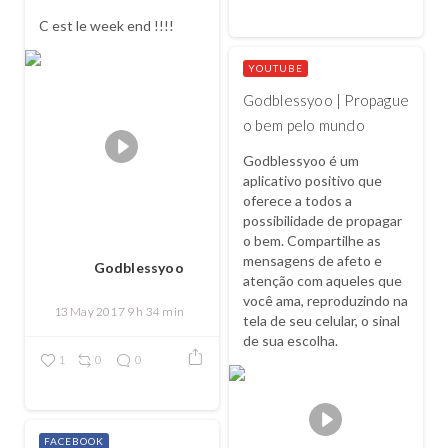
C est le week end !!!!
YOUTUBE
Godblessyoo | Propague
o bem pelo mundo
Godblessyoo é um
aplicativo positivo que
oferece a todos a
possibilidade de propagar
o bem. Compartilhe as
mensagens de afeto e
Godblessyoo
atenção com aqueles que
você ama, reproduzindo na
13 May 2017 9 h 34 min
tela de seu celular, o sinal
de sua escolha.
1
0
0
FACEBOOK