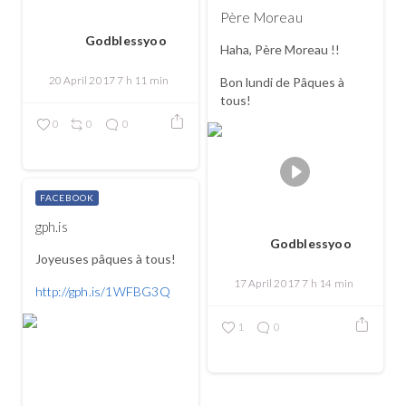
Père Moreau
Godblessyoo
Haha, Père Moreau !!
20 April 2017 7 h 11 min
Bon lundi de Pâques à
tous!
0
0
0
FACEBOOK
gph.is
Godblessyoo
Joyeuses pâques à tous!
17 April 2017 7 h 14 min
http://gph.is/1WFBG3Q
1
0