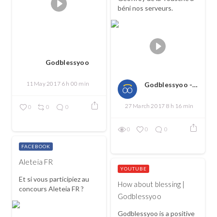
béni nos serveurs.
Godblessyoo
11 May 2017 6 h 00 min
Godblessyoo - Spread love, spread the good
27 March 2017 8 h 16 min
0
0
0
0
0
0
FACEBOOK
Aleteia FR
YOUTUBE
Et si vous participiez au
How about blessing |
concours Aleteia FR ?
Godblessyoo
Godblessyoo is a positive