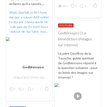
enfants qu'il a sauvés....
601
9
1
https://parfait.cc/lb-l-hom
me-qui-a-sauve-669-enfan
ts-durant-l-holocauste-ne
YOUTUBE
-sait-pas-qu-ils-sont-tous
-autour-de-lui/?utm_sou...
Godblessyoo | La
bénédiction d'images
sur Internet
Le père Geoffroy de la
Tousche, guide spirituel
de Godblessyoo répond à
Godblessyoo
la question suivante : peut
on bénir des images sur
Internet ?
29 April 2017 9 h 05 min
0
0
0