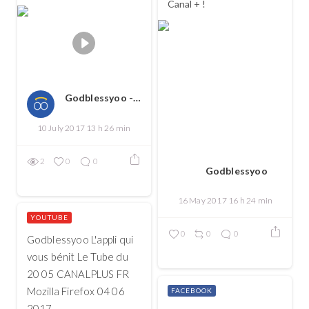
Canal + !
Godblessyoo - Spread love, spread the good
10 July 2017 13 h 26 min
2
0
0
Godblessyoo
16 May 2017 16 h 24 min
YOUTUBE
0
0
0
Godblessyoo L'appli qui
vous bénit Le Tube du
20 05 CANALPLUS FR
Mozilla Firefox 04 06
FACEBOOK
2017