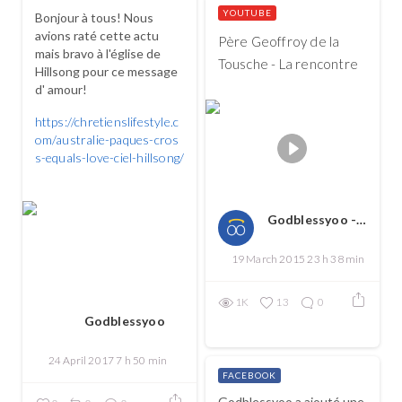
YOUTUBE
Bonjour à tous! Nous
avions raté cette actu
Père Geoffroy de la
mais bravo à l'église de
Tousche - La rencontre
Hillsong pour ce message
d' amour!
https://chretienslifestyle.c
om/australie-paques-cros
s-equals-love-ciel-hillsong/
...
Godblessyoo - Spread love, spread the good
19 March 2015 23 h 38 min
1K
13
0
Godblessyoo
24 April 2017 7 h 50 min
FACEBOOK
Godblessyoo a ajouté une