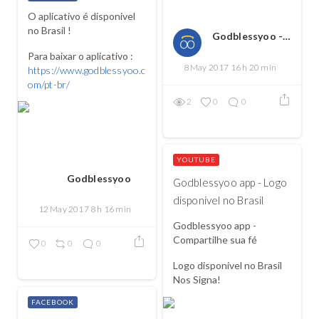
O aplicativo é disponivel
no Brasil !
Godblessyoo - Spread love, spread the good
Para baixar o aplicativo :
8 May 2017 16 h 20 min
https://www.godblessyoo.c
om/pt-br/
2
0
0
YOUTUBE
Godblessyoo
Godblessyoo app - Logo
disponivel no Brasil
12 May 2017 8 h 16 min
Godblessyoo app -
Compartilhe sua fé
0
0
0
Logo disponivel no Brasil
Nos Signa!
FACEBOOK