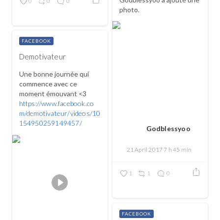
0
0
0
photo.
FACEBOOK
Demotivateur
Une bonne journée qui
commence avec ce
moment émouvant <3
https://www.facebook.co
m/demotivateur/videos/10
154950259149457/
Godblessyoo
21 April 2017 7 h 45 min
1
1
0
FACEBOOK