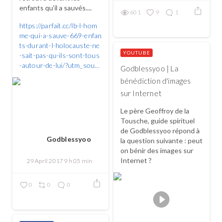
enfants qu'il a sauvés....
601
9
1
https://parfait.cc/lb-l-hom
me-qui-a-sauve-669-enfan
ts-durant-l-holocauste-ne
YOUTUBE
-sait-pas-qu-ils-sont-tous
-autour-de-lui/?utm_sou...
Godblessyoo | La
bénédiction d'images
sur Internet
Le père Geoffroy de la
Tousche, guide spirituel
de Godblessyoo répond à
Godblessyoo
la question suivante : peut
on bénir des images sur
Internet ?
29 April 2017 9 h 05 min
0
0
0