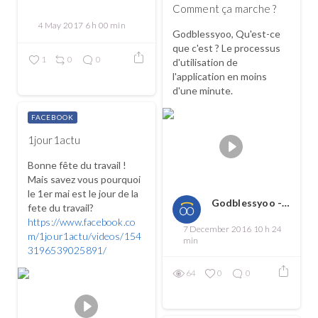
Comment ça marche ?
4 May 2017 6 h 00 min
Godblessyoo, Qu'est-ce
que c'est ? Le processus
1
0
0
d'utilisation de
l'application en moins
d'une minute.
FACEBOOK
1jour1actu
Bonne fête du travail !
Mais savez vous pourquoi
le 1er mai est le jour de la
Godblessyoo - Spread love, spread the good
fete du travail?
https://www.facebook.co
7 December 2016 10 h 24
m/1jour1actu/videos/154
min
3196539025891/
64
0
0