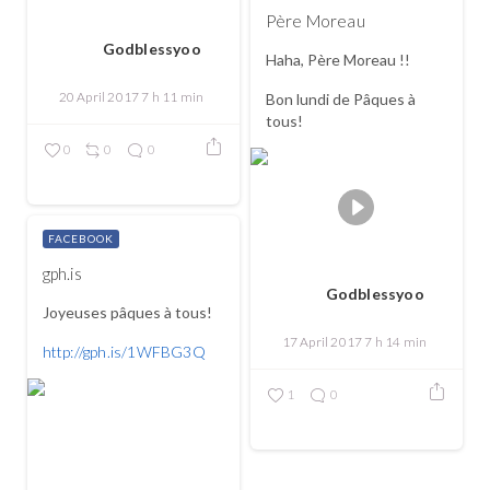
Père Moreau
Godblessyoo
Haha, Père Moreau !!
20 April 2017 7 h 11 min
Bon lundi de Pâques à
tous!
0
0
0
FACEBOOK
gph.is
Godblessyoo
Joyeuses pâques à tous!
17 April 2017 7 h 14 min
http://gph.is/1WFBG3Q
1
0