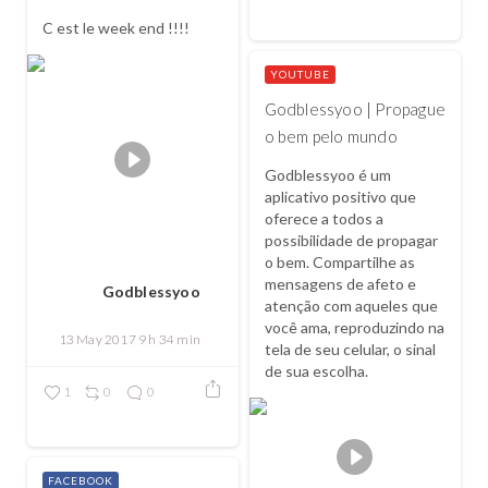
C est le week end !!!!
YOUTUBE
Godblessyoo | Propague
o bem pelo mundo
Godblessyoo é um
aplicativo positivo que
oferece a todos a
possibilidade de propagar
o bem. Compartilhe as
mensagens de afeto e
Godblessyoo
atenção com aqueles que
você ama, reproduzindo na
13 May 2017 9 h 34 min
tela de seu celular, o sinal
de sua escolha.
1
0
0
FACEBOOK