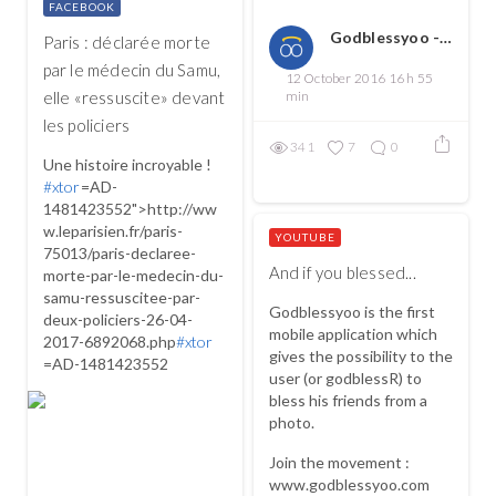
FACEBOOK
Godblessyoo - Spread love, spread the good
Paris : déclarée morte
par le médecin du Samu,
12 October 2016 16 h 55
elle «ressuscite» devant
min
les policiers
341
7
0
Une histoire incroyable !
#xtor
=AD-
1481423552">http://ww
w.leparisien.fr/paris-
YOUTUBE
75013/paris-declaree-
And if you blessed...
morte-par-le-medecin-du-
samu-ressuscitee-par-
Godblessyoo is the first
deux-policiers-26-04-
mobile application which
2017-6892068.php
#xtor
gives the possibility to the
=AD-1481423552
user (or godblessR) to
bless his friends from a
photo.
Join the movement :
www.godblessyoo.com