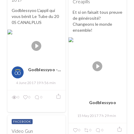
Creapills
Godblessyoo L'appli qui
Et si on faisait tous preuve
vous bénit Le Tube du 20
de générosité?
05 CANALPLUS
Changeons le monde
ensemble!
Godblessyoo - Spread love, spread the good
4 June 2017 19 h 56 min
0
0
0
Godblessyoo
15 May 2017 7 h 29 min
FACEBOOK
0
0
0
Video Gun