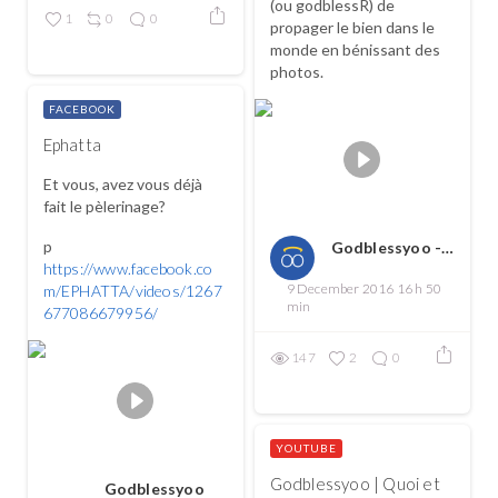
(ou godblessR) de
1
0
0
propager le bien dans le
monde en bénissant des
photos.
FACEBOOK
Ephatta
Et vous, avez vous déjà
fait le pèlerinage?
p
Godblessyoo - Spread love, spread the good
https://www.facebook.co
9 December 2016 16 h 50
m/EPHATTA/videos/1267
min
677086679956/
147
2
0
YOUTUBE
Godblessyoo | Quoi et
Godblessyoo