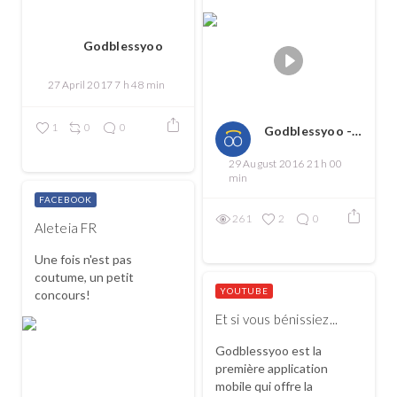
Godblessyoo
27 April 2017 7 h 48 min
1
0
0
Godblessyoo - Spread love, spread the good
29 August 2016 21 h 00
min
FACEBOOK
261
2
0
Aleteia FR
Une fois n'est pas
coutume, un petit
YOUTUBE
concours!
Et si vous bénissiez...
Godblessyoo est la
première application
mobile qui offre la