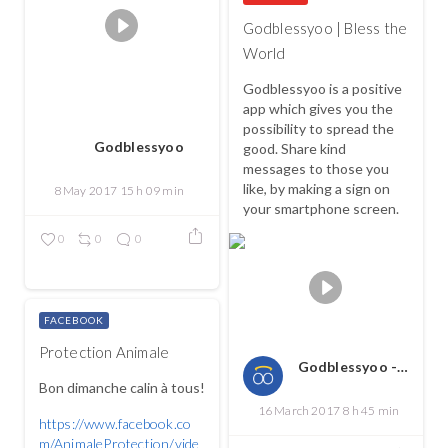
Godblessyoo | Bless the
World
Godblessyoo is a positive
app which gives you the
possibility to spread the
Godblessyoo
good. Share kind
messages to those you
like, by making a sign on
8 May 2017 15 h 09 min
your smartphone screen.
0
0
0
FACEBOOK
Protection Animale
Godblessyoo - Spread love, spread the good
Bon dimanche calin à tous!
16 March 2017 8 h 45 min
https://www.facebook.co
m/AnimaleProtection/vide