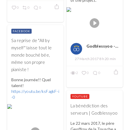
of the project.
0
0
0
FACEBOOK
Sa reprise de "All by
Godblessyoo - Spread love, spread the good
myself" laisse tout le
monde bouché bée,
27 March 2017 8 h 20 min
même son propre
pianiste !
2
0
0
Bonne journée!! Quel
talent!
https://youtu.be/ksFagkF-i
-0
YOUTUBE
La bénédiction des
serveurs | Godblessyoo
Le 22 mars 2017, le père
Geoffroy de la Tousche a