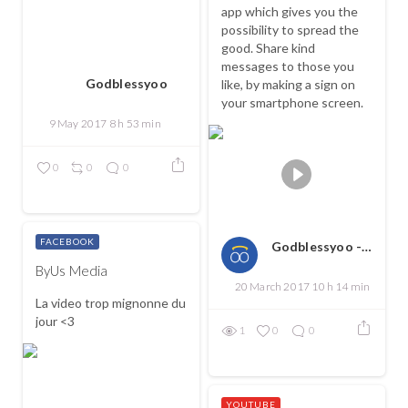
app which gives you the
possibility to spread the
good. Share kind
messages to those you
Godblessyoo
like, by making a sign on
your smartphone screen.
9 May 2017 8 h 53 min
0
0
0
FACEBOOK
Godblessyoo - Spread love, spread the good
ByUs Media
20 March 2017 10 h 14 min
La video trop mignonne du
jour <3
1
0
0
YOUTUBE