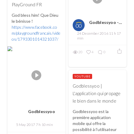
PlayGround FR
God bless him! Que Dieu
le bénisse !
Godblessyoo - Spread love, spread the good
https://www.facebook.co
m/playgroundfrancais/vide
24 December 2016 11 h 17
min
os/1793301014321037/
20
4
0
YOUTUBE
Godblessyoo |
L'application qui propage
le bien dans le monde
Godblessyoo est la
Godblessyoo
première application
mobile qui offre la
5 May 2017 7 h 10 min
possibilité à l’utilisateur