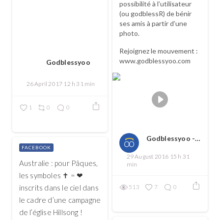
possibilité à l’utilisateur
(ou godblessR) de bénir
ses amis à partir d’une
photo.
Rejoignez le mouvement :
www.godblessyoo.com
Godblessyoo
26 April 2017 12 h 31 min
1
0
0
Godblessyoo - Spread love, spread the good
FACEBOOK
29 August 2016 15 h 31
Australie : pour Pâques,
min
les symboles ✝ = ❤
inscrits dans le ciel dans
513
7
0
le cadre d’une campagne
de l’église Hillsong !