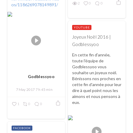
2
0
0
os/1186269078149891/
YOUTUBE
Joyeux Noël 2016 |
Godblessyoo
En cette fin d'année,
toute l'équipe de
Godblessyoo vous
souhaite un joyeux noël.
Godblessyoo
Bénissons nos proches en
cette fin d'année pour leur
7 May 2017 7 h 45 min
dire à quel point nous les
aimons et nous pensons à
eux.
1
0
0
...
FACEBOOK