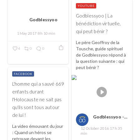
YOUTUBE
Godblessyoo | La
Godblessyoo
bénédiction virtuelle,
qui peut bénir ?
1 May 2017 8 h 10 min
Le père Geoffroy de la
4
0
0
Tousche, guide spirituel
de Godblessyoo répond à
la question suivante : qui
peut bénir ?
FACEBOOK
L'homme qui a sauvé 669
enfants durant
l'Holocauste ne sait pas
qu'ils sont tous autour
de lui !
Godblessyoo - Spread love, spread the good
La video émouvant du jour
12 October 2016 17 h 35
: Quand un héros se
min
retrouve devant les