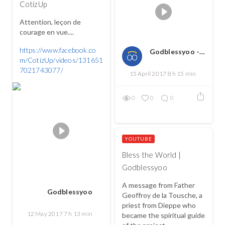
CotizUp
Attention, leçon de
courage en vue....
https://www.facebook.co
Godblessyoo - Spread love, spread the good
m/CotizUp/videos/131651
7021743077/
15 April 2017 8 h 15 min
0
0
0
YOUTUBE
Bless the World |
Godblessyoo
A message from Father
Godblessyoo
Geoffroy de la Tousche, a
priest from Dieppe who
12 May 2017 7 h 13 min
became the spiritual guide