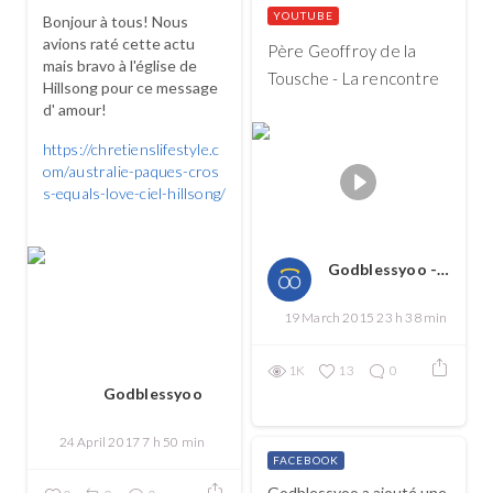
YOUTUBE
Bonjour à tous! Nous
avions raté cette actu
Père Geoffroy de la
mais bravo à l'église de
Tousche - La rencontre
Hillsong pour ce message
d' amour!
https://chretienslifestyle.c
om/australie-paques-cros
s-equals-love-ciel-hillsong/
...
Godblessyoo - Spread love, spread the good
19 March 2015 23 h 38 min
1K
13
0
Godblessyoo
24 April 2017 7 h 50 min
FACEBOOK
Godblessyoo a ajouté une