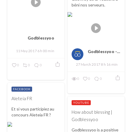
béni nos serveurs.
Godblessyoo
11 May 2017 6 h 00 min
Godblessyoo - Spread love, spread the good
27 March 2017 8 h 16 min
0
0
0
0
0
0
FACEBOOK
Aleteia FR
YOUTUBE
Et si vous participiez au
How about blessing |
concours Aleteia FR ?
Godblessyoo
Godblessyoo is a positive