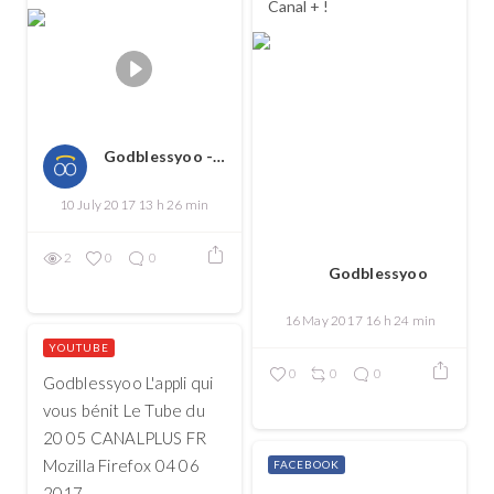
Canal + !
Godblessyoo - Spread love, spread the good
10 July 2017 13 h 26 min
2
0
0
Godblessyoo
16 May 2017 16 h 24 min
YOUTUBE
0
0
0
Godblessyoo L'appli qui
vous bénit Le Tube du
20 05 CANALPLUS FR
Mozilla Firefox 04 06
FACEBOOK
2017